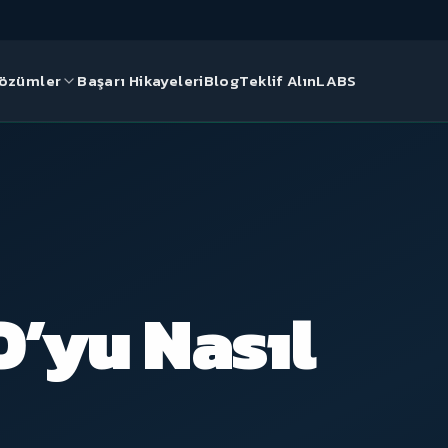
özümler
Başarı Hikayeleri
Blog
Teklif Alın
LABS
& GELIŞTIRME
Nereden başlamalı?
rım
Markanızın dijital potansiyelini
ücretsiz SEO analiziyle
daklı kurumsal web
keşfedin.
t Çözümleri
r, ölçeklenebilir e-
O’yu Nasıl
apısı
Ücretsiz SEO Analizi