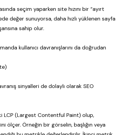
asında seçim yaparken site hızını bir “ayırt
viyede değer sunuyorsa, daha hızlı yüklenen sayfa
ansına sahip olur.
 zamanda kullanıcı davranışlarını da doğrudan
te)
vranış sinyalleri de dolaylı olarak SEO
ki LCP (Largest Contentful Paint) olup,
i ölçer. Örneğin bir görselin, başlığın veya
diği bu metrikle değerlendirilir. İkinci metrik