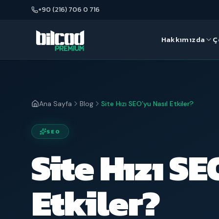
+90 (216) 706 0 716
Hakkımızda
Ç
BÜYÜME & PAZARLAMA
TASARIM 
Hikayemiz
Bilcod hakkında her şey
SEO Hizmeti
Web Tasa
Aramada kalıcı görünürlük ve
Dönüşüm o
Ana Sayfa
Blog
Site Hızı SEO’yu Nasıl Etkiler?
Ekibimiz
organik büyüme
deneyimi
Profesyonel ekibimizle tanışın
SEO Fiyatları
E-Ticare
SEO
Şeffaf paketler, ölçülebilir SEO
Satışa hazı
Site Hızı SE
yatırımı
ticaret alty
Google Ads Yönetimi
Etkiler?
Ölçülebilir getiri sağlayan reklam
yönetimi
Sosyal Medya Yönetimi