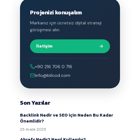
Projenizi konuşalım
Markanız için ücretsiz dijital strateji
görüşmesi alın.
İletişim
+90 216 706 0 716
info@bilcod.com
Son Yazılar
Backlink Nedir ve SEO için Neden Bu Kadar
Önemlidir?
25 Aralık 2025
Ahrefs Nedir? Nasıl Kullanılır?