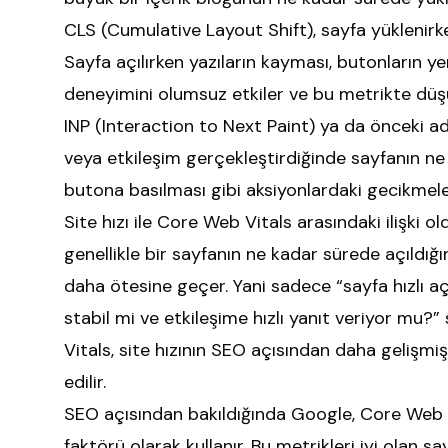
CLS (Cumulative Layout Shift), sayfa yüklenirken
Sayfa açılırken yazıların kayması, butonların ye
deneyimini olumsuz etkiler ve bu metrikte düş
INP (Interaction to Next Paint) ya da önceki adıy
veya etkileşim gerçekleştirdiğinde sayfanın ne k
butona basılması gibi aksiyonlardaki gecikmele
Site hızı ile Core Web Vitals arasındaki ilişki ol
genellikle bir sayfanın ne kadar sürede açıldı
daha ötesine geçer. Yani sadece “sayfa hızlı açı
stabil mi ve etkileşime hızlı yanıt veriyor mu?
Vitals, site hızının SEO açısından daha gelişmiş
edilir.
SEO açısından bakıldığında Google, Core Web V
faktörü olarak kullanır. Bu metrikleri iyi olan 