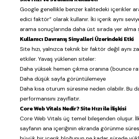
Google genellikle benzer kalitedeki içerikler ar
edici faktör” olarak kullanır. İki içerik aynı se
arama sonuçlarında daha üst sırada yer alma ş
Kullanıcı Davranış Sinyalleri Üzerindeki Etki
Site hızı, yalnızca teknik bir faktör değil aynı
etkiler. Yavaş yüklenen siteler:
Daha yüksek hemen çıkma oranına (bounce ra
Daha düşük sayfa görüntülemeye
Daha kısa oturum süresine neden olabilir. Bu da
performansını zayıflatır.
Core Web Vitals Nedir? Site Hızı ile İlişkisi
Core Web Vitals üç temel bileşenden oluşur. İl
sayfanın ana içeriğinin ekranda görünme süresin
büyük bir içerik bloğunun ne kadar sürede yüklen