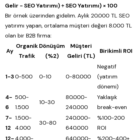
Gelir − SEO Yatırımı) ÷ SEO Yatırımı) × 100
Bir örnek üzerinden gidelim. Aylık 20.000 TL SEO
yatırımı yapan, ortalama müşteri değeri 8.000 TL
olan bir B2B firma:
Organik
Dönüşüm
Müşteri
Ay
Birikimli ROI
Trafik
(%2)
Geliri (TL)
Negatif
1-3
0-500
0-10
0-80.000
(yatırım
dönemi)
4-
500-
80.000-
Yaklaşık
10-30
6
1.500
240.000
break-even
7-
1.500-
240.000-
%100-200
30-80
12
4.000
640.000
ROI
12-
4.000-
640.000-
%200-400+