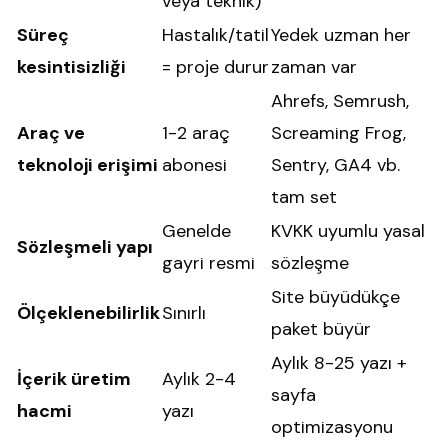
veya teknik)
Süreç
Hastalık/tatil
Yedek uzman her
kesintisizliği
= proje durur
zaman var
Ahrefs, Semrush,
Araç ve
1-2 araç
Screaming Frog,
teknoloji erişimi
abonesi
Sentry, GA4 vb.
tam set
Genelde
KVKK uyumlu yasal
Sözleşmeli yapı
gayri resmi
sözleşme
Site büyüdükçe
Ölçeklenebilirlik
Sınırlı
paket büyür
Aylık 8-25 yazı +
İçerik üretim
Aylık 2-4
sayfa
hacmi
yazı
optimizasyonu