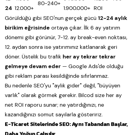
80-240+
24
12.000+
1.900.000+
ROI
Görüldüğü gibi SEO'nun gerçek gücü
12-24 aylık
birikim eğrisinde
ortaya çıkar. İlk 6 ay yatırım
dönemi gibi görünür, 7-12. ay break-even noktası,
12. aydan sonra ise yatırımınız katlanarak geri
döner. Üstelik bu trafik
her ay tekrar tekrar
gelmeye devam eder
— Google Ads'de olduğu
gibi reklam parası kesildiğinde sıfırlanmaz.
Bu nedenle SEO'yu "aylık gider" değil, "büyüyen
varlık" olarak görmek gerekir. Bilcod size her ay
net ROI raporu sunar; ne yatırdığınızı, ne
kazandığınızı somut sayılarla gösteririz.
E-Ticaret Sitelerinde SEO: Aynı Tabandan Başlar,
Daha Yoğun Çalışılır