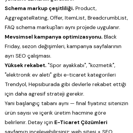
Schema markup çeşitliliği.
Product,
AggregateRating, Offer, ItemList, BreadcrumbList,
FAQ schema markup'ları aynı projede uygulanır.
Mevsimsel kampanya optimizasyonu.
Black
Friday, sezon değişimleri, kampanya sayfalarının
ayrı SEO çalışması.
Yüksek rekabet.
"Spor ayakkabı", "kozmetik",
"elektronik ev aleti" gibi e-ticaret kategorileri
Trendyol, Hepsiburada gibi devlerle rekabet ettiği
için daha agresif strateji gerekir.
Yani başlangıç tabanı aynı — final fiyatınız sitenizin
ürün sayısı ve içerik üretim hacmine göre
belirlenir. Detay için
E-Ticaret Çözümleri
sayfamızı inceleyebilirsiniz; web sitesi + SEO