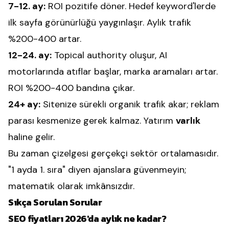
7-12. ay:
ROI pozitife döner. Hedef keyword'lerde
ilk sayfa görünürlüğü yaygınlaşır. Aylık trafik
%200-400 artar.
12-24. ay:
Topical authority oluşur, AI
motorlarında atıflar başlar, marka aramaları artar.
ROI %200-400 bandına çıkar.
24+ ay:
Sitenize sürekli organik trafik akar; reklam
parası kesmenize gerek kalmaz. Yatırım
varlık
haline gelir.
Bu zaman çizelgesi gerçekçi sektör ortalamasıdır.
"1 ayda 1. sıra" diyen ajanslara güvenmeyin;
matematik olarak imkânsızdır.
Sıkça Sorulan Sorular
SEO fiyatları 2026'da aylık ne kadar?