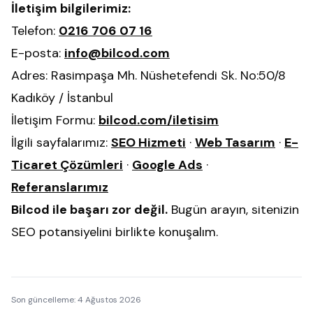
İletişim bilgilerimiz:
Telefon:
0216 706 07 16
E-posta:
info@bilcod.com
Adres: Rasimpaşa Mh. Nüshetefendi Sk. No:50/8
Kadıköy / İstanbul
İletişim Formu:
bilcod.com/iletisim
İlgili sayfalarımız:
SEO Hizmeti
·
Web Tasarım
·
E-
Ticaret Çözümleri
·
Google Ads
·
Referanslarımız
Bilcod ile başarı zor değil.
Bugün arayın, sitenizin
SEO potansiyelini birlikte konuşalım.
Son güncelleme:
4 Ağustos 2026