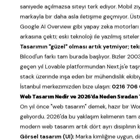
saniyede açılmazsa siteyi terk ediyor. Mobil zi
markayla bir daha asla iletişime geçmiyor. Üst
Google AI Overview gibi yapay zeka motorları 
arkasına çekti; eski teknoloji ile yazılmış site
Tasarımın "güzel" olması artık yetmiyor; te
Bilcod'un farkı tam burada başlıyor. Bizler 2003
geçen yıl Lovable platformundan Next.js'e taşı
stack üzerinde inşa eden bir mühendislik ekibi
İstanbul merkezimizden bize ulaşın:
0216 706 
Web Tasarım Nedir ve 2026'da Neden Sıradan
On yıl önce "web tasarım" demek, hazır bir W
geliyordu. 2026'da bu yaklaşım kelimenin tam
modern web tasarım artık dört ayrı disiplinin k
Görsel tasarım (UI):
Marka kimliğine uygun, dö