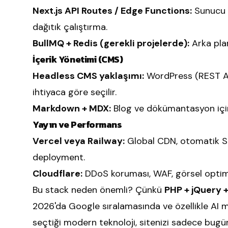
Next.js API Routes / Edge Functions:
Sunucu m
dağıtık çalıştırma.
BullMQ + Redis (gerekli projelerde):
Arka plan
İçerik Yönetimi (CMS)
Headless CMS yaklaşımı:
WordPress (REST API
ihtiyaca göre seçilir.
Markdown + MDX:
Blog ve dökümantasyon için 
Yayın ve Performans
Vercel veya Railway:
Global CDN, otomatik SS
deployment.
Cloudflare:
DDoS koruması, WAF, görsel optim
Bu stack neden önemli? Çünkü
PHP + jQuery
2026'da Google sıralamasında ve özellikle AI mo
seçtiği modern teknoloji, sitenizi sadece bug