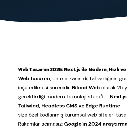
Marka bilinirliği ve topluluk büyütme
Web Tasarım 2026: Next.js ile Modern, Hızlı v
Web tasarım
, bir markanın dijital varlığının gö
inşa edilmesi sürecidir.
Bilcod Web
olarak 25 yı
gerektirdiği modern teknoloji stack'i —
Next.j
Tailwind, Headless CMS ve Edge Runtime
— 
size özel kodlanmış kurumsal web siteleri tasar
Rakamlar acımasız:
Google'ın 2024 araştırma