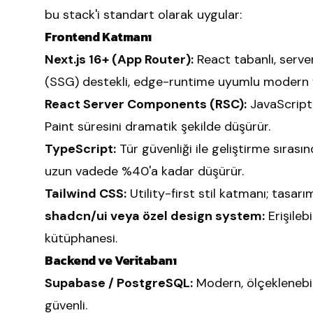
bu stack'i standart olarak uygular:
Frontend Katmanı
Next.js 16+ (App Router):
React tabanlı, serve
(SSG) destekli, edge-runtime uyumlu modern fr
React Server Components (RSC):
JavaScript
Paint süresini dramatik şekilde düşürür.
TypeScript:
Tür güvenliği ile geliştirme sırası
uzun vadede %40'a kadar düşürür.
Tailwind CSS:
Utility-first stil katmanı; tasarı
shadcn/ui veya özel design system:
Erişilebi
kütüphanesi.
Backend ve Veritabanı
Supabase / PostgreSQL:
Modern, ölçeklenebili
güvenli.