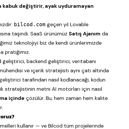
da kabuk değiştirir, ayak uyduramayan
izdir:
geçen yıl Lovable
bilcod.com
ısına taşındı. SaaS ürünümüz
Satış Ajanım
da
iğimiz teknolojiyi biz de kendi ürünlerimizde
ma pratiğimiz.
 geliştirici, backend geliştirici, veritabanı
hendisi ve içerik stratejisti aynı çatı altında
 geliştirici tarafından nasıl kodlanacağı, kodun
ik stratejistinin metni AI motorları için nasıl
şma içinde
çözülür. Bu, hem zaman hem kalite
r.
iyoruz?
melleri kullanır — ve Bilcod tüm projelerinde