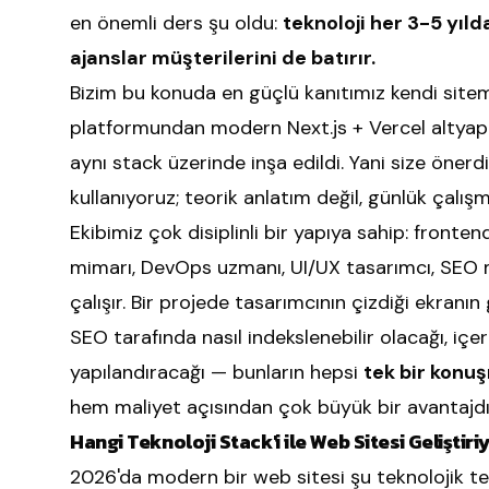
en önemli ders şu oldu:
teknoloji her 3-5 yıl
ajanslar müşterilerini de batırır.
Bizim bu konuda en güçlü kanıtımız kendi sitem
platformundan modern Next.js + Vercel altyap
aynı stack üzerinde inşa edildi. Yani size önerd
kullanıyoruz; teorik anlatım değil, günlük çalış
Ekibimiz çok disiplinli bir yapıya sahip: frontend
mimarı, DevOps uzmanı, UI/UX tasarımcı, SEO mü
çalışır. Bir projede tasarımcının çizdiği ekranın
SEO tarafında nasıl indekslenebilir olacağı, içer
yapılandıracağı — bunların hepsi
tek bir konu
hem maliyet açısından çok büyük bir avantajdı
Hangi Teknoloji Stack'i ile Web Sitesi Geliştir
2026'da modern bir web sitesi şu teknolojik te