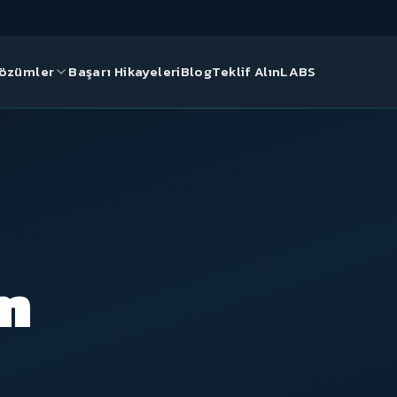
özümler
Başarı Hikayeleri
Blog
Teklif Alın
LABS
& GELIŞTIRME
Nereden başlamalı?
rım
Markanızın dijital potansiyelini
ücretsiz SEO analiziyle
daklı kurumsal web
keşfedin.
t Çözümleri
r, ölçeklenebilir e-
m
apısı
Ücretsiz SEO Analizi