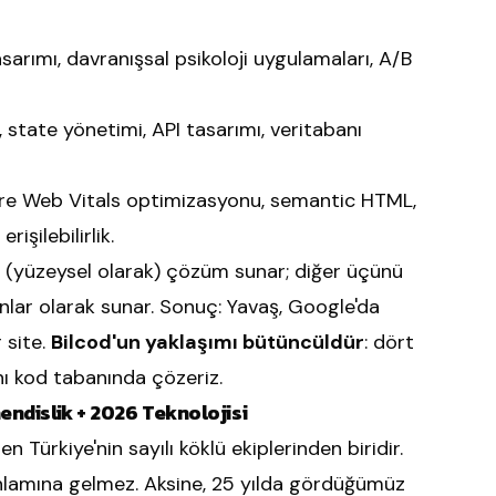
asarımı, davranışsal psikoloji uygulamaları, A/B
tate yönetimi, API tasarımı, veritabanı
e Web Vitals optimizasyonu, semantic HTML,
işilebilirlik.
de (yüzeysel olarak) çözüm sunar; diğer üçünü
ar olarak sunar. Sonuç: Yavaş, Google'da
 site.
Bilcod'un yaklaşımı bütüncüldür
: dört
ynı kod tabanında çözeriz.
endislik + 2026 Teknolojisi
 Türkiye'nin sayılı köklü ekiplerinden biridir.
nlamına gelmez. Aksine, 25 yılda gördüğümüz