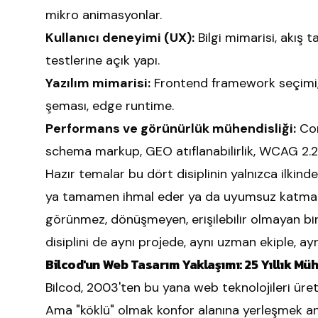
mikro animasyonlar.
Kullanıcı deneyimi (UX):
Bilgi mimarisi, akış t
testlerine açık yapı.
Yazılım mimarisi:
Frontend framework seçimi, s
şeması, edge runtime.
Performans ve görünürlük mühendisliği:
Cor
schema markup, GEO atıflanabilirlik, WCAG 2.2 er
Hazır temalar bu dört disiplinin yalnızca ilkin
ya tamamen ihmal eder ya da uyumsuz katmanl
görünmez, dönüşmeyen, erişilebilir olmayan bir
disiplini de aynı projede, aynı uzman ekiple, a
Bilcod'un Web Tasarım Yaklaşımı: 25 Yıllık Müh
Bilcod, 2003'ten bu yana web teknolojileri üreten
Ama "köklü" olmak konfor alanına yerleşmek a