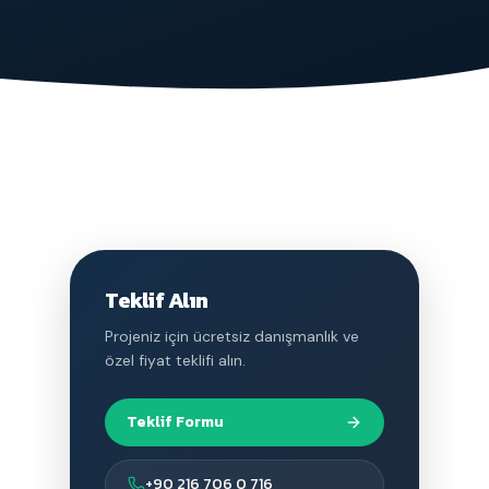
Teklif Alın
Projeniz için ücretsiz danışmanlık ve
özel fiyat teklifi alın.
Teklif Formu
+90 216 706 0 716