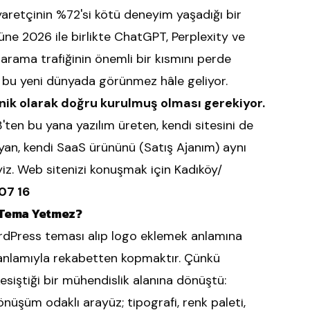
yaretçinin %72'si kötü deneyim yaşadığı bir
üne 2026 ile birlikte ChatGPT, Perplexity ve
arama trafiğinin önemli bir kısmını perde
ler bu yeni dünyada görünmez hâle geliyor.
knik olarak doğru kurulmuş olması gerekiyor.
'ten bu yana yazılım üreten, kendi sitesini de
yan, kendi SaaS ürününü (Satış Ajanım) aynı
yiz. Web sitenizi konuşmak için Kadıköy/
07 16
 Tema Yetmez?
ordPress teması alıp logo eklemek anlamına
 anlamıyla rekabetten kopmaktır. Çünkü
esiştiği bir mühendislik alanına dönüştü:
nüşüm odaklı arayüz; tipografi, renk paleti,