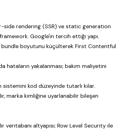
r-side rendering (SSR) ve static generation
amework. Google'ın tercih ettiği yapı.
 bundle boyutunu küçülterek First Contentful
nda hataların yakalanması; bakım maliyetini
m sistemini kod düzeyinde tutarlı kılar.
lir, marka kimliğine uyarlanabilir bileşen
r veritabanı altyapısı; Row Level Security ile