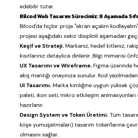
edebilir tutar.
Bilcod Web Tasarım Sürecimiz: 8 Aşamada Sıf
Bilcod'da hiçbir proje "ekran açalım kodlayalı
projesi aşağıdaki sekiz disiplinli aşamadan geç
Keşif ve Strateji.
Markanız, hedef kitleniz, raki
kısıtlarınız detaylıca dinlenir. Bilgi mimarisi (i
UX Tasarımı ve Wireframe.
Figma üzerinde her
akış mantığı onayınıza sunulur. Kod yazılmadan ö
UI Tasarımı.
Marka kimliğine uygun yüksek çözü
paleti, ikon seti, mikro etkileşim animasyonları 
hazırlanır.
Design System ve Token Üretimi.
Tüm tasarım 
köşe yumuşatmaları) tasarım token'larına çevri
olmasını sağlar.