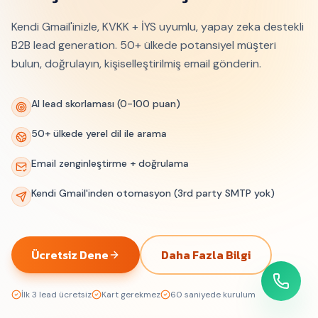
Kendi Gmail'inizle, KVKK + İYS uyumlu, yapay zeka destekli
B2B lead generation. 50+ ülkede potansiyel müşteri
bulun, doğrulayın, kişiselleştirilmiş email gönderin.
AI lead skorlaması (0-100 puan)
50+ ülkede yerel dil ile arama
Email zenginleştirme + doğrulama
Kendi Gmail'inden otomasyon (3rd party SMTP yok)
Ücretsiz Dene
Daha Fazla Bilgi
İlk 3 lead ücretsiz
Kart gerekmez
60 saniyede kurulum