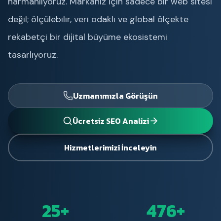
harmanlıyoruz. Markanız için sadece bir web sitesi
değil; ölçülebilir, veri odaklı ve global ölçekte
rekabetçi bir dijital büyüme ekosistemi
tasarlıyoruz.
Uzmanımızla Görüşün
Ücretsiz SEO Analizi
Hizmetlerimizi İnceleyin
25+
476+