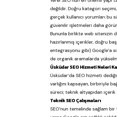
Yerel SEO’nun en önemli yapı ta
değildir. Doğru kategori seçimi,
gerçek kullanıcı yorumları bu s
güvenilir işletmeleri daha görün
Bununla birlikte web sitenizin 
hazırlanmış içerikler, doğru başl
entegrasyonu gibi) Google’a si
de organik aramalarda yükselme
Üsküdar SEO Hizmeti Neleri K
Üsküdar’da SEO hizmeti dediğimi
varlığını kapsayan, birbiriyle b
süreci; teknik altyapıdan içerik
Teknik SEO Çalışmaları
SEO’nun temelinde sağlam bir te