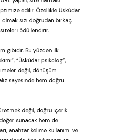
URL yapısı, site haritası
ptimize edilir. Özellikle Üsküdar
ip olmak sizi doğrudan birkaç
teleri ödüllendirir.
 gibidir. Bu yüzden ilk
ekimi”, “Üsküdar psikolog”,
elimeler değil, dönüşüm
analiz sayesinde hem doğru
üretmek değil, doğru içerik
ya değer sunacak hem de
arı, anahtar kelime kullanımı ve