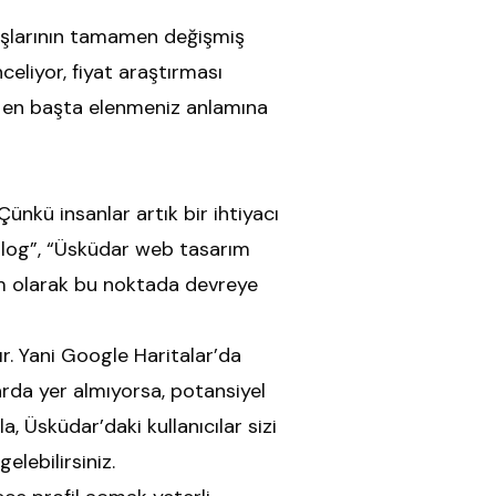
nışlarının tamamen değişmiş
celiyor, fiyat araştırması
ha en başta elenmeniz anlamına
ünkü insanlar artık bir ihtiyacı
olog”, “Üsküdar web tasarım
 tam olarak bu noktada devreye
r. Yani Google Haritalar’da
arda yer almıyorsa, potansiyel
, Üsküdar’daki kullanıcılar sizi
elebilirsiniz.