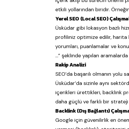
içerik akışı bu sürecin önemli 
etkili yollarından biridir. Örneğ
Yerel SEO (Local SEO) Çalışma
Üsküdar gibi lokasyon bazlı hi
profiliniz optimize edilir, harit
yorumları, puanlamalar ve konum
…” şeklinde yapılan aramalarda
Rakip Analizi
SEO’da başarılı olmanın yolu sa
Üsküdar’da sizinle aynı sektörde
içerikleri ürettikleri, backlink p
daha güçlü ve farklı bir strateji
Backlink (Dış Bağlantı) Çalışma
Google için güvenilirlik en önem