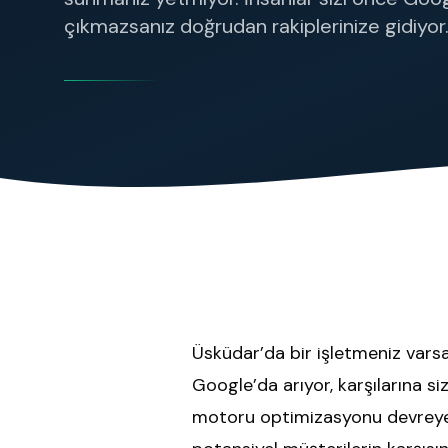
Marka bilinirliği ve topluluk büyütme
çıkmazsanız doğrudan rakiplerinize gidiyo
Üsküdar’da bir işletmeniz varsa
Google’da arıyor, karşılarına 
motoru optimizasyonu devreye 