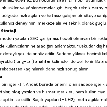
de analiz edemez. Bu noktada site hızı, mobil uyumluluk, 
ırık linkler ve yönlendirmeler gibi birçok teknik detay o
 bölgede, hızlı açılan ve hatasız çalışan bir siteye sah
lanıcı deneyimini merkeze alır ve teknik olarak güçlü si
Strateji
meden yapılan SEO çalışması, hedefi olmayan bir reklam
e kullanıcıların ne aradığını anlamaktır. “Üsküdar diş h
r detaylı şekilde analiz edilir. Sadece yüksek hacimli k
yruklu (long-tail) anahtar kelimeler de belirlenir. Bu 
 rekabetten kaçınılarak daha hızlı sonuç alınır.
u
biri içeriktir. Ancak burada önemli olan sadece içerik 
falar, blog yazıları ve hizmet içerikleri; hem kullanıcı
 optimize edilir. Başlık yapıları (H1, H2), meta açıklamal