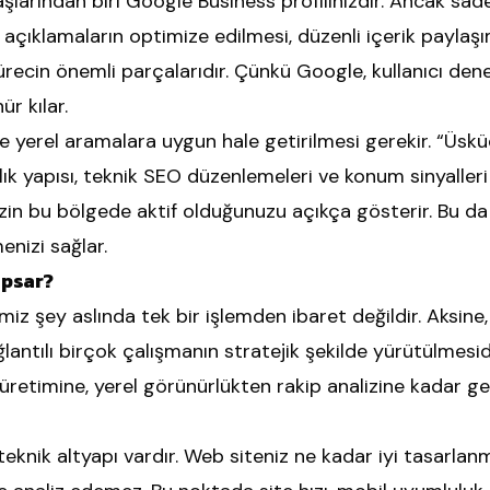
şlarından biri Google Business profilinizdir. Ancak sad
 açıklamaların optimize edilmesi, düzenli içerik paylaşı
ürecin önemli parçalarıdır. Çünkü Google, kullanıcı dene
ür kılar.
de yerel aramalara uygun hale getirilmesi gerekir. “Üskü
ık yapısı, teknik SEO düzenlemeleri ve konum sinyalleri (a
zin bu bölgede aktif olduğunuzu açıkça gösterir. Bu 
nizi sağlar.
apsar?
z şey aslında tek bir işlemden ibaret değildir. Aksine, 
ağlantılı birçok çalışmanın stratejik şekilde yürütülmes
 üretimine, yerel görünürlükten rakip analizine kadar geni
knik altyapı vardır. Web siteniz ne kadar iyi tasarlanm