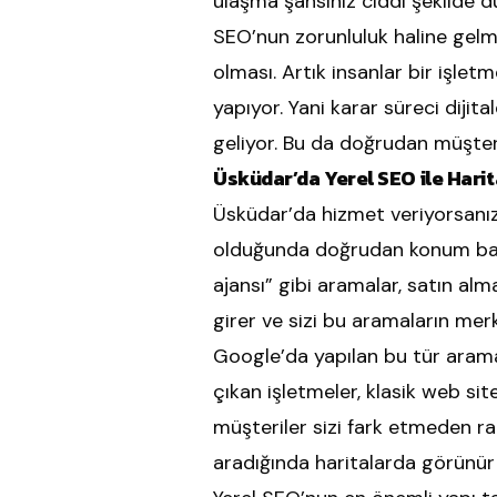
ulaşma şansınız ciddi şekilde d
SEO’nun zorunluluk haline gelm
olması. Artık insanlar bir işle
yapıyor. Yani karar süreci diji
geliyor. Bu da doğrudan müşte
Üsküdar’da Yerel SEO ile Hari
Üsküdar’da hizmet veriyorsanız, 
olduğunda doğrudan konum bazl
ajansı” gibi aramalar, satın alm
girer ve sizi bu aramaların merk
Google’da yapılan bu tür aramal
çıkan işletmeler, klasik web sit
müşteriler sizi fark etmeden rak
aradığında haritalarda görünür ol