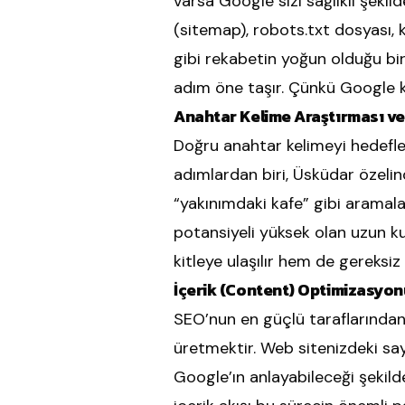
varsa Google sizi sağlıklı şekil
(sitemap), robots.txt dosyası, k
gibi rekabetin yoğun olduğu bir
adım öne taşır. Çünkü Google kul
Anahtar Kelime Araştırması ve 
Doğru anahtar kelimeyi hedefle
adımlardan biri, Üsküdar özelind
“yakınımdaki kafe” gibi aramala
potansiyeli yüksek olan uzun ku
kitleye ulaşılır hem de gereksiz
İçerik (Content) Optimizasyon
SEO’nun en güçlü taraflarından 
üretmektir. Web sitenizdeki say
Google’ın anlayabileceği şekilde