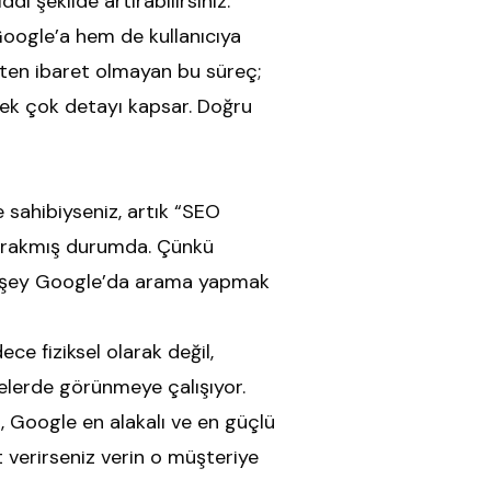
i şekilde artırabilirsiniz.
Google’a hem de kullanıcıya
kten ibaret olmayan bu süreç;
 pek çok detayı kapsar. Doğru
sahibiyseniz, artık “SEO
bırakmış durumda. Çünkü
ı şey Google’da arama yapmak
ce fiziksel olarak değil,
melerde görünmeye çalışıyor.
 Google en alakalı ve en güçlü
t verirseniz verin o müşteriye