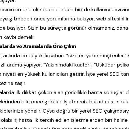
üşüyor.
esinin en önemli nedenlerinden biri de kullanıcı davra
tmeye gitmeden önce yorumlarına bakıyor, web sitesini in
talde başlıyor. Sizin bu süreçte görünür olmamanız, da
ri kaybı demek.
talarda ve Aramalarda Öne Çıkın
aslında en büyük fırsatınız “size en yakın müşteriler.” Ç
ı arama yapıyor. “Yakınımdaki kuaför”, “Üsküdar psik
a niyeti en yüksek kullanıcıları getirir. İşte yerel SEO
ezine taşır.
arda ilk dikkat çeken alan genellikle harita sonuçlarıdı
elerinden bile önce görülür. İşletmeniz burada üst sıral
iplerinize yönelir. Oysa doğru bir yerel SEO çalışmasıyla
abilir, hatta ilk tercih edilen işletmelerden biri haline g