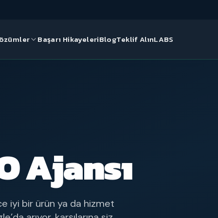
özümler
Başarı Hikayeleri
Blog
Teklif Alın
LABS
& GELIŞTIRME
Nereden başlamalı?
rım
Markanızın dijital potansiyelini
ücretsiz SEO analiziyle
daklı kurumsal web
keşfedin.
t Çözümleri
r, ölçeklenebilir e-
O Ajansı
apısı
Ücretsiz SEO Analizi
e iyi bir ürün ya da hizmet
’da arıyor, karşılarına siz