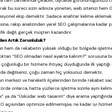
a tam zamanında çıkabilir, dijitalde görünürlüğünüzü cidd
rak bu süreci sizin adınıza yöneten, web sitenizi hem 
ofesyonel ekip demektir. Sadece anahtar kelime ekleme
jisine, rakip analizinden yerel SEO çalışmalarına kadar
fik değil, gerçek müşteri kazandırır.
en Artık Zorunluluk?
n hem de rekabetin yüksek olduğu bir bölgede işletme 
çoktan “SEO olmadan nasıl ayakta kalırım?” sorusuna 
çoğunluğu bir hizmete ihtiyaç duyduğunda ilk yaptığ
ada değilseniz, çoğu zaman hiç yoksunuz demektir.
un merkezi ve hareketli ilçelerinden birinde rekabet sade
ktörde onlarca, hatta yüzlerce işletme sizinle aynı keli
mi” ya da “Üsküdar web tasarım” diye arama yaptığında,
 SEO açısından optimize edilmemişse, ne kadar iyi hizme