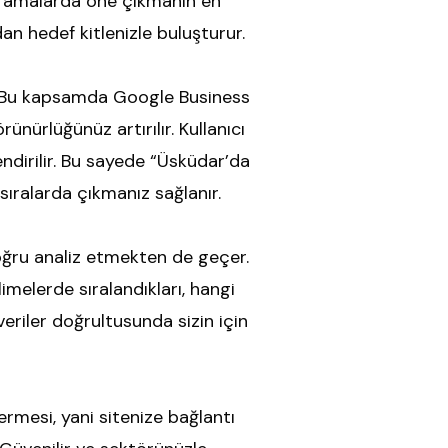
l aramalarda öne çıkmanın en
dan hedef kitlenizle buluşturur.
r. Bu kapsamda Google Business
rünürlüğünüz artırılır. Kullanıcı
ndirilir. Bu sayede “Üsküdar’da
ıralarda çıkmanız sağlanır.
doğru analiz etmekten de geçer.
imelerde sıralandıkları, hangi
u veriler doğrultusunda sizin için
termesi, yani sitenize bağlantı