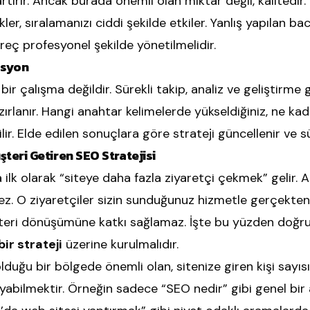
artırır. Ancak burada önemli olan miktar değil, kalitedir
kler, sıralamanızı ciddi şekilde etkiler. Yanlış yapılan ba
reç profesyonel şekilde yönetilmelidir.
asyon
bir çalışma değildir. Sürekli takip, analiz ve geliştirme 
ırlanır. Hangi anahtar kelimelerde yükseldiğiniz, ne kad
dilir. Elde edilen sonuçlara göre strateji güncellenir ve sü
şteri Getiren SEO Stratejisi
ilk olarak “siteye daha fazla ziyaretçi çekmek” gelir. A
z. O ziyaretçiler sizin sunduğunuz hizmetle gerçekten i
şteri dönüşümüne katkı sağlamaz. İşte bu yüzden doğru
ir strateji
üzerine kurulmalıdır.
duğu bir bölgede önemli olan, sitenize giren kişi sayı
layabilmektir. Örneğin sadece “SEO nedir” gibi genel bir