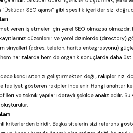
parçalarıdır. Üsküdar odaklı içerikler oluşturmak, yere
in “Üsküdar SEO ajansı” gibi spesifik içerikler sizi doğru
ları
zmet veren işletmeler için yerel SEO olmazsa olmazdı
a kayıtlarınız düzenlenir ve yerel dizinlerde (directory) gö
 sinyalleri (adres, telefon, harita entegrasyonu) güçle
 hem haritalarda hem de organik sonuçlarda daha üst s
dece kendi sitenizi geliştirmekten değil, rakiplerinizi 
 faaliyet gösteren rakipler incelenir. Hangi anahtar kel
rofilleri ve teknik yapıları detaylı şekilde analiz edilir. B
 oluşturulur.
ları
li kriterlerden biridir. Başka sitelerin sizi referans gös