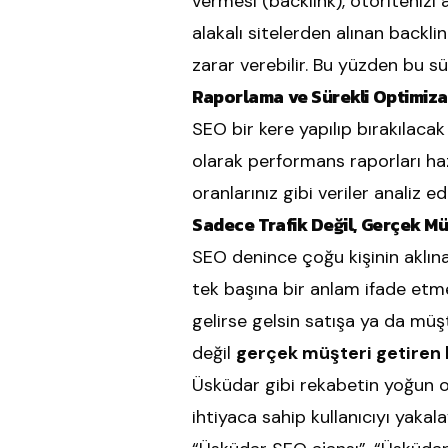
vermesi (backlink), otoritenizi 
alakalı sitelerden alınan backlin
zarar verebilir. Bu yüzden bu sü
Raporlama ve Sürekli Optimiz
SEO bir kere yapılıp bırakılacak 
olarak performans raporları haz
oranlarınız gibi veriler analiz e
Sadece Trafik Değil, Gerçek Mü
SEO denince çoğu kişinin aklına 
tek başına bir anlam ifade etme
gelirse gelsin satışa ya da mü
değil
gerçek müşteri getiren b
Üsküdar gibi rekabetin yoğun ol
ihtiyaca sahip kullanıcıyı yaka