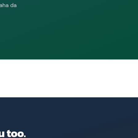
daha da
u too.