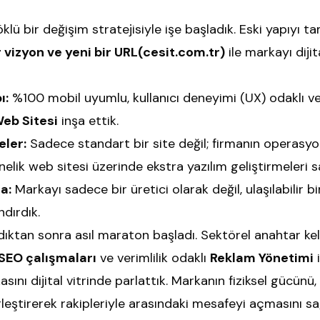
öklü bir değişim stratejisiyle işe başladık. Eski yapıyı
r vizyon ve yeni bir URL(cesit.com.tr)
ile markayı diji
ı:
%100 mobil uyumlu, kullanıcı deneyimi (UX) odaklı ve
eb Sitesi
inşa ettik.
eler:
Sadece standart bir site değil; firmanın operasyo
nelik web sitesi üzerinde ekstra yazılım geliştirmeleri s
a:
Markayı sadece bir üretici olarak değil, ulaşılabilir bi
dırdık.
ndıktan sonra asıl maraton başladı. Sektörel anahtar ke
SEO çalışmaları
ve verimlilik odaklı
Reklam Yönetimi
i
nı dijital vitrinde parlattık. Markanın fiziksel gücünü, d
rleştirerek rakipleriyle arasındaki mesafeyi açmasını sa