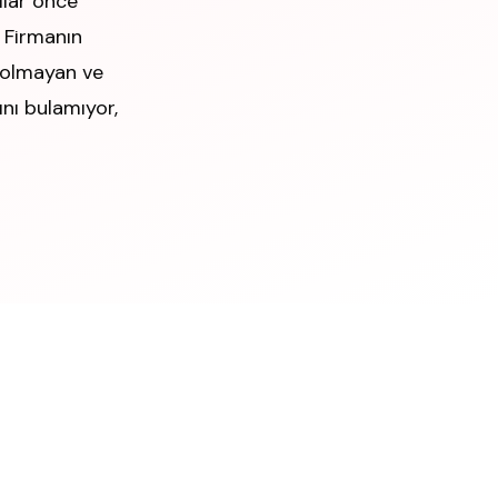
llar önce
 Firmanın
 olmayan ve
ğını bulamıyor,