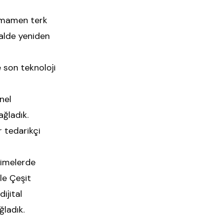
 tamamen terk
talde yeniden
 son teknoloji
nel
ağladık.
r tedarikçi
limelerde
le Çeşit
ijital
ğladık.