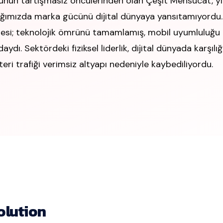
rünün tartışmasız öncülerinden olan Çeşit Mensucat, yı
ığımızda marka gücünü dijital dünyaya yansıtamıyordu.
esi; teknolojik ömrünü tamamlamış, mobil uyumluluğu
daydı. Sektördeki fiziksel liderlik, dijital dünyada karşılı
eri trafiği verimsiz altyapı nedeniyle kaybediliyordu.
olution