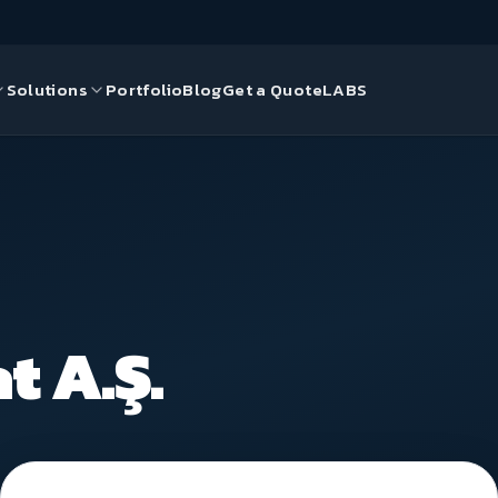
Solutions
Portfolio
Blog
Get a Quote
LABS
gn
ds
ce Solutions
t A.Ş.