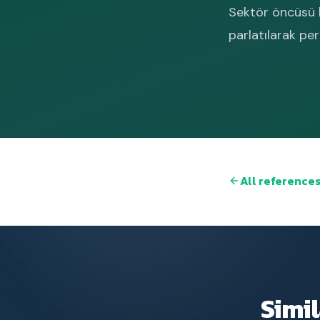
Sektör öncüsü k
parlatılarak per
All reference
Simil