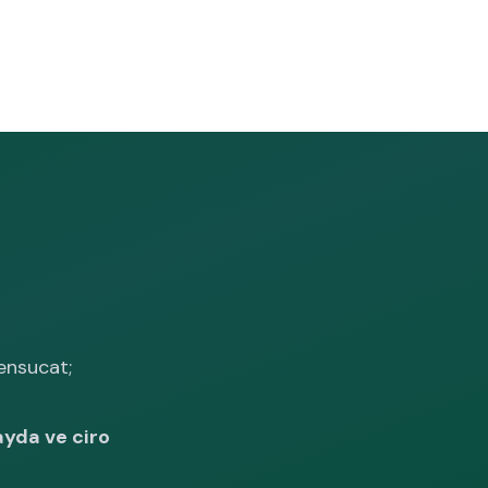
ensucat;
ayda ve ciro