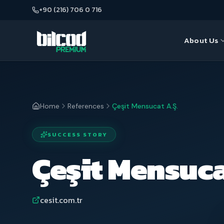
+90 (216) 706 0 716
About Us
About Us
Seo
Our Team
Web Desi
Home
References
Çeşit Mensucat A.Ş.
Google A
SUCCESS STORY
E-Commer
Çeşit Mensuca
cesit.com.tr