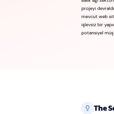
Balık ağı sektö
projeyi devrald
mevcut web sit
işlevsiz bir yapı
potansiyel müşt
The S