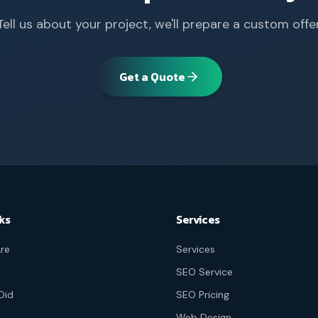
Tell us about your project, we'll prepare a custom offer
Get a Quote
ks
Services
re
Services
SEO Service
Did
SEO Pricing
Web Design