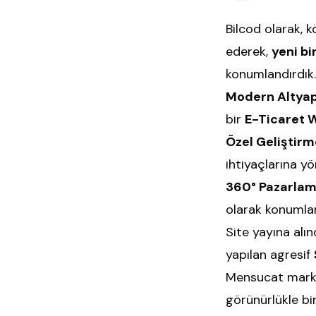
Bilcod olarak, k
ederek,
yeni bi
konumlandırdık.
Modern Altyap
bir
E-Ticaret W
Özel Geliştirm
ihtiyaçlarına yö
360° Pazarlam
olarak konumlan
Site yayına alı
yapılan agresif
Mensucat markası
görünürlükle bi