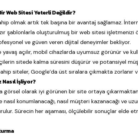
ir Web Sitesi Yeterli Değildir?
ip olmak artık tek başına bir avantaj sağlamaz. İnter
ır şablonlarla oluşturulmuş bir web sitesi işletmenizi 
, profesyonel ve güven veren dijital deneyimler bekliyor.
le yavaş açılır, mobil cihazlarda uyumsuz görünür ve k
tçilerin sitede kalma süresini düşürür ve potansiyel müş
ahip siteler, Google’da üst sıralara çıkmakta zorlanır 
Nasıl İşliyor?
 görsel olarak iyi görünen bir site ortaya çıkarmaktan
de nasıl konumlanacağı, nasıl müşteri kazanacağı ve uz
turulur. Sürecin her aşaması, ölçülebilir sonuçlar elde 
şturma