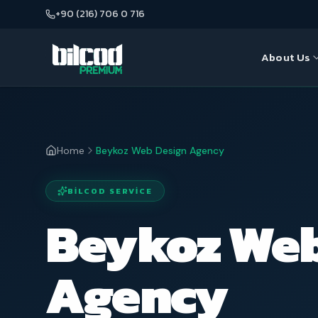
+90 (216) 706 0 716
About Us
About Us
Seo
Our Team
Web Desi
Home
Beykoz Web Design Agency
Google A
BILCOD SERVICE
E-Commer
Beykoz Web
Agency