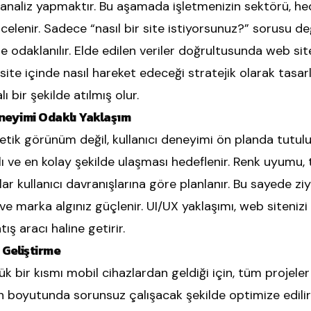
naliz yapmaktır. Bu aşamada işletmenizin sektörü, hede
ncelenir. Sadece “nasıl bir site istiyorsunuz?” sorusu de
e odaklanılır. Elde edilen veriler doğrultusunda web site
n site içinde nasıl hareket edeceği stratejik olarak tasa
 bir şekilde atılmış olur.
eneyimi Odaklı Yaklaşım
tik görünüm değil, kullanıcı deneyimi ön planda tutulur
zlı ve en kolay şekilde ulaşması hedeflenir. Renk uyumu, 
ar kullanıcı davranışlarına göre planlanır. Bu sayede zi
 ve marka algınız güçlenir. UI/UX yaklaşımı, web sitenizi 
ş aracı haline getirir.
 Geliştirme
bir kısmı mobil cihazlardan geldiği için, tüm projeler 
kran boyutunda sorunsuz çalışacak şekilde optimize edili