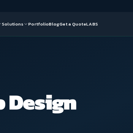
Solutions
Portfolio
Blog
Get a Quote
LABS
gn
ds
ce Solutions
 Design