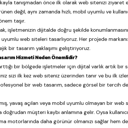
ayla tanışmadan önce ilk olarak web sitenizi ziyaret e
rünen değil, aynı zamanda hızlı, mobil uyumlu ve kullan
önem taşır.
k, işletmenizin dijitalde doğru şekilde konumlanmasını 
yumlu web siteleri tasarlıyoruz. Her projede markanızın
ejik bir tasarım yaklaşımı geliştiriyoruz.
sarım Hizmeti Neden Önemlidir?
tığı bir bölgede işletmeler için dijital varlık artık bir
iniz sizi ilk kez web siteniz üzerinden tanır ve bu ilk i
rofesyonel bir web tasarım, sadece görsel bir tercih d
ş, yavaş açılan veya mobil uyumlu olmayan bir web sites
 doğrudan müşteri kaybı anlamına gelir. Oysa kullanıcı 
ma motorlarında daha görünür olmanızı sağlar hem de 