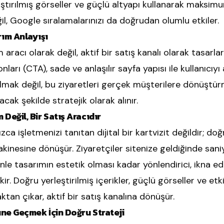
ıştırılmış görseller ve güçlü altyapı kullanarak maksimu
il, Google sıralamalarınızı da doğrudan olumlu etkiler.
ım Anlayışı
 aracı olarak değil, aktif bir satış kanalı olarak tasarlar
onları (CTA), sade ve anlaşılır sayfa yapısı ile kullanıcıy
lmak değil, bu ziyaretleri gerçek müşterilere dönüştür
cak şekilde stratejik olarak alınır.
Değil, Bir Satış Aracıdır
a işletmenizi tanıtan dijital bir kartvizit değildir; do
inesine dönüşür. Ziyaretçiler sitenize geldiğinde saniye
e tasarımın estetik olması kadar yönlendirici, ikna edic
r. Doğru yerleştirilmiş içerikler, güçlü görseller ve etk
ktan çıkar, aktif bir satış kanalına dönüşür.
üne Geçmek İçin Doğru Strateji