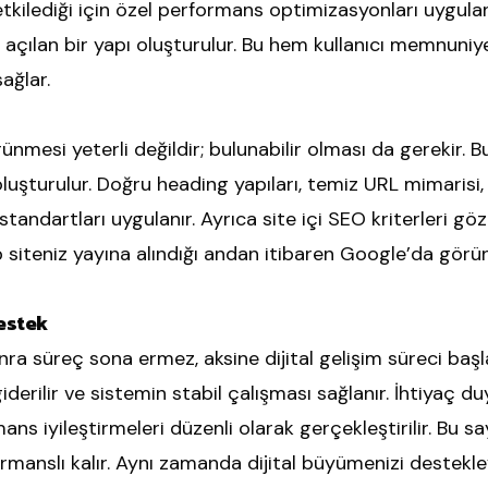
tkilediği için özel performans optimizasyonları uygulanı
lı açılan bir yapı oluşturulur. Bu hem kullanıcı memnuni
ağlar.
nmesi yeterli değildir; bulunabilir olması da gerekir. 
uşturulur. Doğru heading yapıları, temiz URL mimarisi, h
ndartları uygulanır. Ayrıca site içi SEO kriterleri gö
b siteniz yayına alındığı andan itibaren Google’da görü
estek
ra süreç sona ermez, aksine dijital gelişim süreci başla
 giderilir ve sistemin stabil çalışması sağlanır. İhtiyaç 
ans iyileştirmeleri düzenli olarak gerçekleştirilir. Bu
rmanslı kalır. Aynı zamanda dijital büyümenizi destekle